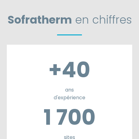
Sofratherm
en chiffres
+40
ans
d'expérience
1 700
sites