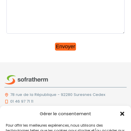
78 rue de la République - 92280 Suresnes Cedex
01 46 97 71 11
Nous contacter
Gérer le consentement
Pour offrir les meilleures expériences, nous utilisons des
Société
technologies telles que les cookies pour stocker et/ou accéder aux